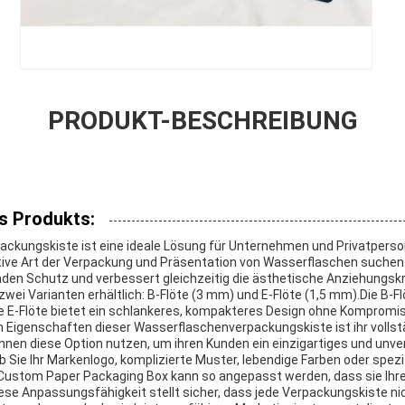
PRODUKT-BESCHREIBUNG
s Produkts:
ckungskiste ist eine ideale Lösung für Unternehmen und Privatperson
ktive Art der Verpackung und Präsentation von Wasserflaschen suche
nden Schutz und verbessert gleichzeitig die ästhetische Anziehungsk
n zwei Varianten erhältlich: B-Flöte (3 mm) und E-Flöte (1,5 mm).Die B-F
E-Flöte bietet ein schlankeres, kompakteres Design ohne Kompromiss
 Eigenschaften dieser Wasserflaschenverpackungskiste ist ihr volls
en diese Option nutzen, um ihren Kunden ein einzigartiges und unve
ob Sie Ihr Markenlogo, komplizierte Muster, lebendige Farben oder spe
 Custom Paper Packaging Box kann so angepasst werden, dass sie Ihr
iese Anpassungsfähigkeit stellt sicher, dass jede Verpackungskiste ni