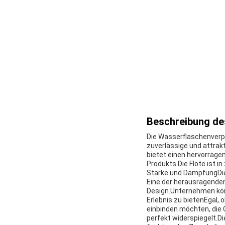
Beschreibung de
Die Wasserflaschenverpa
zuverlässige und attra
bietet einen hervorrage
Produkts.Die Flöte ist i
Stärke und DämpfungDie 
Eine der herausragenden
Design.Unternehmen könn
Erlebnis zu bietenEgal, 
einbinden möchten, die
perfekt widerspiegelt.D