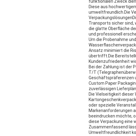
funktionalen Zweck dien
Diese aus hochwertigem
umweltfreundlich.Die V
VerpackungslösungenDie
Transports sicher sind,
die glatte Oberfläche d
und professionell ersch
Um die Probenahme und d
Wasserflaschenverpackun
Ansatz minimiert die Ri
übertrifft.Die Bereitste
Kundenzufriedenheit wid
Bei der Zahlung ist der
T/T (Telegraphenüberwei
Geschäftspräferenzen un
Custom Paper Packaging
zuverlässigen Lieferplä
Die Vielseitigkeit dies
Kartongeschenkverpack
oder spezielle Veranst
Markenanforderungen an
beeindrucken möchte, o
diese Verpackung eine w
Zusammenfassend lässt 
Umweltfreundlichkeit ko