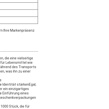
um Ihre Markenpräsenz
 die eine vielseitige
für Lebensmittel wie
 während des Transports
ben, was ihn zu einer
e
 Identität stärkenEgal,
r ein einzigartiges
e Einführung eines
r Geschenkverpackungen
1000 Stück, die für