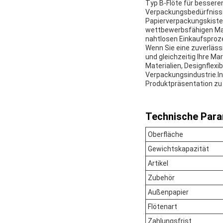
Typ B-Flöte für besseren
Verpackungsbedürfnisse 
Papierverpackungskiste m
wettbewerbsfähigen Mar
nahtlosen Einkaufsproz
Wenn Sie eine zuverläss
und gleichzeitig Ihre M
Materialien, Designflexi
Verpackungsindustrie.In
Produktpräsentation zu 
Technische Para
Oberfläche
Gewichtskapazität
Artikel
Zubehör
Außenpapier
Flötenart
Zahlungsfrist