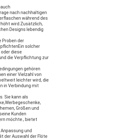
 auch
rage nach nachhaltigen
serflaschen während des
höht wird.Zusätzlich,
chen Designs lebendig
e Proben der
pflichtenEin solcher
 oder diese
und die Verpflichtung zur
sbedingungen gehören
en einer Vielzahl von
tweit leichter wird, die
 in Verbindung mit
. Sie kann als
nke,Werbegeschenke,
 Themen, Größen und
 seine Kunden
rn möchte., bietet
, Anpassung und
t der Auswahl der Flöte