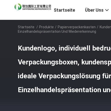
Startseite
Über Uns
Startseite
/
Produkte
/
Papierverpackenkasten
/
Kunden
Einzelhandelspräsentation Und Wiedererkennung
Kundenlogo, individuell bedr
Verpackungsboxen, kundenspe
ideale Verpackungslösung fü
Einzelhandelspräsentation u