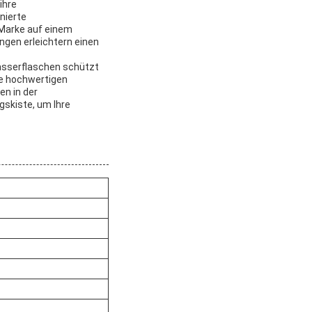
ihre
nierte
e Marke auf einem
gen erleichtern einen
Wasserflaschen schützt
ie hochwertigen
en in der
gskiste, um Ihre