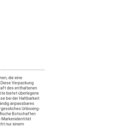
en, die eine
n.Diese Verpackung
raft des enthaltenen
löte bietet überlegene
e bei der Haltbarkeit.
tändig anpassbares
rgessliches Unboxing-
zifische Botschaften
e Markenidentität
cht nur einem