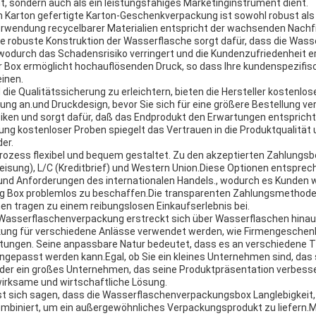
t, sondern auch als ein leistungsfähiges Marketinginstrument dient.
 Karton gefertigte Karton-Geschenkverpackung ist sowohl robust als
erwendung recycelbarer Materialien entspricht der wachsenden Nachf
 robuste Konstruktion der Wasserflasche sorgt dafür, dass die Was
 wodurch das Schadensrisiko verringert und die Kundenzufriedenheit er
er Box ermöglicht hochauflösenden Druck, so dass Ihre kundenspezifis
einen.
ie Qualitätssicherung zu erleichtern, bieten die Hersteller kostenlos
g an.und Druckdesign, bevor Sie sich für eine größere Bestellung ver
siken und sorgt dafür, daß das Endprodukt den Erwartungen entspricht
llung kostenloser Proben spiegelt das Vertrauen in die Produktqualität 
er.
 Prozess flexibel und bequem gestaltet. Zu den akzeptierten Zahlung
sung), L/C (Kreditbrief) und Western Union.Diese Optionen entsprech
d Anforderungen des internationalen Handels., wodurch es Kunden wel
 Box problemlos zu beschaffen.Die transparenten Zahlungsmethoden
nen tragen zu einem reibungslosen Einkaufserlebnis bei.
er Wasserflaschenverpackung erstreckt sich über Wasserflaschen hinaus
ung für verschiedene Anlässe verwendet werden, wie Firmengesche
altungen. Seine anpassbare Natur bedeutet, dass es an verschiedene
gepasst werden kann.Egal, ob Sie ein kleines Unternehmen sind, das
der ein großes Unternehmen, das seine Produktpräsentation verbesse
irksame und wirtschaftliche Lösung.
sich sagen, dass die Wasserflaschenverpackungsbox Langlebigkeit
mbiniert, um ein außergewöhnliches Verpackungsprodukt zu liefern.Mi