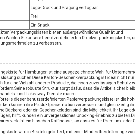
Logo-Druck und Prägung verfügbar
Frei
Ein Snack
uckten Verpackungskisten bieten außergewöhnliche Qualität und
n.Wählen Sie unsere benutzerdefinierten Druckverpackungskisten, 
gungsmerkmalen zu verbessern.
gskiste für Hamburger ist eine ausgezeichnete Wahl für Unternehmen,
lösung suchen.Diese Karton-Geschenkverpackung ist ideal nicht nur 
 für eine Vielzahl anderer Produkte, die einen zuverlässigen Schutz
ordern.Seine robuste Struktur sorgt dafür, dass die Artikel sicher blei
elhandels- und Takeaway-Dienste macht.
orteile dieser benutzerdefinierten Papierverpackungskiste ist die hoh
ken können ihre Produktpräsentation verbessern und gleichzeitig ihre
ine Bäckerei oder ein Geschenkeladen sind, die Möglichkeit, Ihr Logo ode
gen, hilft, Kunden ein unvergessliches Unboxing-Erlebnis zu bieten.Di
res verleiht ein bisschen Raffinesse., so dass es für Premium- ode
gskiste wird in Beuteln geliefert, mit einer Mindestbestellmenge von 