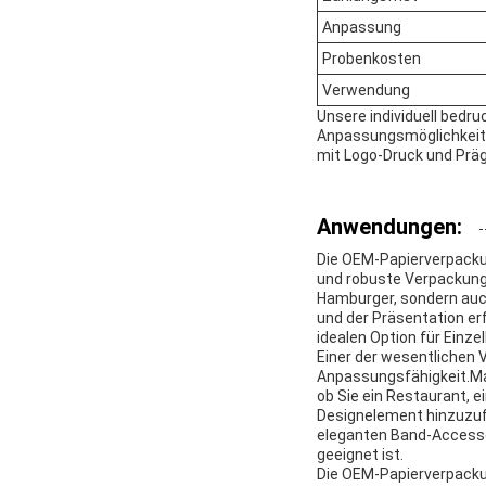
Anpassung
Probenkosten
Verwendung
Unsere individuell bedr
Anpassungsmöglichkeite
mit Logo-Druck und Prä
Anwendungen:
Die OEM-Papierverpackun
und robuste Verpackungs
Hamburger, sondern auch
und der Präsentation erf
idealen Option für Einz
Einer der wesentlichen V
Anpassungsfähigkeit.Mar
ob Sie ein Restaurant, e
Designelement hinzuzufü
eleganten Band-Accessoi
geeignet ist.
Die OEM-Papierverpackun