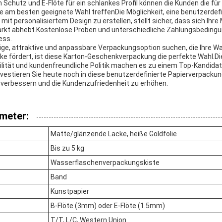
 Schutz und E-Flöte für ein schlankes Profil können die Kunden die für 
am besten geeignete Wahl treffenDie Möglichkeit, eine benutzerdefi
it personalisiertem Design zu erstellen, stellt sicher, dass sich Ihr
kt abhebt.Kostenlose Proben und unterschiedliche Zahlungsbedingun
ess.
ige, attraktive und anpassbare Verpackungsoption suchen, die Ihre 
arke fördert, ist diese Karton-Geschenkverpackung die perfekte Wahl.D
bilität und kundenfreundliche Politik machen es zu einem Top-Kandidat
vestieren Sie heute noch in diese benutzerdefinierte Papierverpackun
verbessern und die Kundenzufriedenheit zu erhöhen.
meter:
Matte/glänzende Lacke, heiße Goldfolie
Bis zu 5 kg
Wasserflaschenverpackungskiste
Band
Kunstpapier
B-Flöte (3mm) oder E-Flöte (1.5mm)
T/T, L/C, Western Union