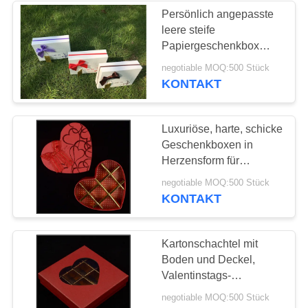
Persönlich angepasste
leere steife
Papiergeschenkbox
Schokoladengeschenkbox
negotiable MOQ:500 Stück
Verpackung für das
KONTAKT
Festival
Luxuriöse, harte, schicke
Geschenkboxen in
Herzensform für
Valentinstag,
negotiable MOQ:500 Stück
Schokolade und
KONTAKT
Süßigkeiten.
Kartonschachtel mit
Boden und Deckel,
Valentinstags-
Schokoladenbox mit
negotiable MOQ:500 Stück
Plastikfenster.