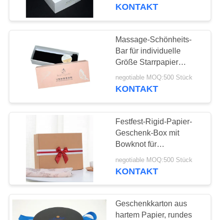
benutzerdefinierte
KONTAKT
Kartonboxen
KONTAKT
US
Massage-Schönheits-
Bar für individuelle
FORDERN
Größe Starrpapier
Geschenk-Box mit Eva
SIE EIN
negotiable MOQ:500 Stück
Inner Tray
KONTAKT
ZITAT
Festfest-Rigid-Papier-
SITEMAP
Geschenk-Box mit
Bowknot für
Damenunterwäsche
PRIVACY
negotiable MOQ:500 Stück
KONTAKT
POLICY
Geschenkkarton aus
hartem Papier, rundes