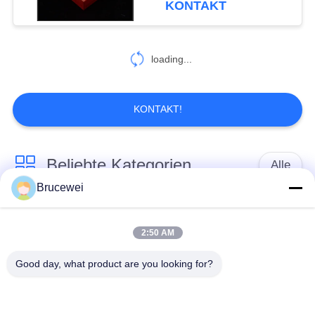
KONTAKT
loading...
KONTAKT!
Beliebte Kategorien
Alle
Brucewei
Verpacken- der
Papierverpackenkasten
Lebensmittelkasten
2:50 AM
Good day, what product are you looking for?
Kartonverpackungen
Steifpapiergeschenkfach
Benutzerdefinierter