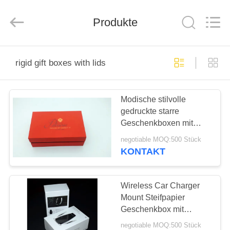
industrial
and
trading
Produkte
co.,Ltd.
All
Rights
Reserved.
HAUS
rigid gift boxes with lids
PRODUKTE
Modische stilvolle
gedruckte starre
ÜBER
Geschenkboxen mit
UNS
Deckel für Makaron-
negotiable MOQ:500 Stück
Süßigkeitenverpackungen
KONTAKT
FABRIK-
AUSFLUG
Wireless Car Charger
Mount Steifpapier
Geschenkbox mit
QUALITÄTSKONTROLLE
Deckel,
negotiable MOQ:500 Stück