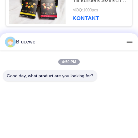
mit kundenspezifischen
Designs, FOB-Hafen
MOQ:1000pcs
Xiamen,
KONTAKT
Verpackungslösung für
zerbrechliche und
schwere Artikel
Brucewei
Beliebte Kategorien
Alle
4:50 PM
Verpacken- der
Papierverpackenkasten
Lebensmittelkasten
Good day, what product are you looking for?
Kartonverpackungen
Steifpapiergeschenkfach
Benutzerdefinierter
Kaviarverpackungen
Bildrahmen
Metall Tin Box
Glasspeicherflasche