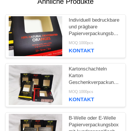
Ähnliche Produkte
PRIVACY
POLICY
Individuell bedruckbare
und prägbare
Papierverpackungsbox
mit Band,
MOQ:1000pcs
Papierverpackungsbox
KONTAKT
für Hamburger,
Lebensmittelverpackungslö
Kartonschachteln
Karton
Geschenkverpackung
Schachtel Custom
MOQ:1000pcs
gedruckte langlebige
KONTAKT
umweltfreundliche
Verpackungslösungen
Fob Port Xiamen Ideal
B-Welle oder E-Welle
für Einzelhandel und
Papierverpackungsbox
Unternehmensgeschenke