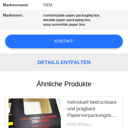
Markenname:
OEM
KONTAKT
Markieren:
,
customizable paper packaging box
US
,
durable paper packaging box
easy assemble paper box
FORDERN
KONTAKT!
SIE EIN
ZITAT
DETAILS ENTFALTEN
SITEMAP
Ähnliche Produkte
PRIVACY
POLICY
Individuell bedruckbare
und prägbare
Papierverpackungsbox
mit Band,
MOQ:1000pcs