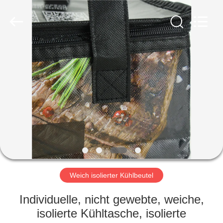
industrial
and
trading
co.,Ltd.
All
Rights
Reserved.
HAUS
PRODUKTE
ÜBER
UNS
FABRIK-
AUSFLUG
Weich isolierter Kühlbeutel
Individuelle, nicht gewebte, weiche,
QUALITÄTSKONTROLLE
isolierte Kühltasche, isolierte