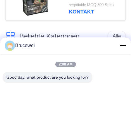
isolierte Mittagsbeutel
negotiable MOQ:500 Stück
für Erwachsene
KONTAKT
Beliebte Kategorien
Alle
Brucewei
Verpacken- der
Papierverpackenkasten
Lebensmittelkasten
2:08 AM
Good day, what product are you looking for?
Kartonverpackungen
Steifpapiergeschenkfach
Benutzerdefinierter
Kaviarverpackungen
Bildrahmen
Metall Tin Box
Glasspeicherflasche