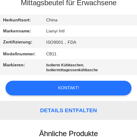
Mittagsbeutel für Erwachsene
KONTAKT
US
Herkunftsort:
China
Markenname:
Lianyi Intl
FORDERN
Zertifizierung:
ISO9001，FDA
SIE EIN
Modellnummer:
CB11
ZITAT
Markieren:
,
Isolierte Kühltaschen
Isoliermittagessenkühltasche
SITEMAP
KONTAKT!
PRIVACY
POLICY
DETAILS ENTFALTEN
Ähnliche Produkte