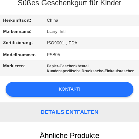
Süßes Geschenkgurt für Kinder
KONTAKT
US
Herkunftsort:
China
Markenname:
Lianyi Intl
FORDERN
Zertifizierung:
ISO9001，FDA
SIE EIN
Modellnummer:
PSB05
ZITAT
Markieren:
,
Papier-Geschenkbeutel
Kundenspezifische Drucksache-Einkaufstaschen
SITEMAP
KONTAKT!
PRIVACY
POLICY
DETAILS ENTFALTEN
Ähnliche Produkte