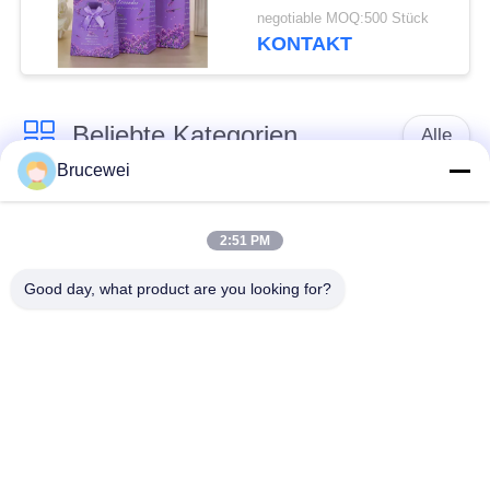
negotiable MOQ:500 Stück
KONTAKT
Beliebte Kategorien
Alle
Brucewei
Verpacken- der
Papierverpackenkasten
Lebensmittelkasten
2:51 PM
Good day, what product are you looking for?
Kartonverpackungen
Steifpapiergeschenkfach
Benutzerdefinierter
Kaviarverpackungen
Bildrahmen
Metall Tin Box
Glasspeicherflasche