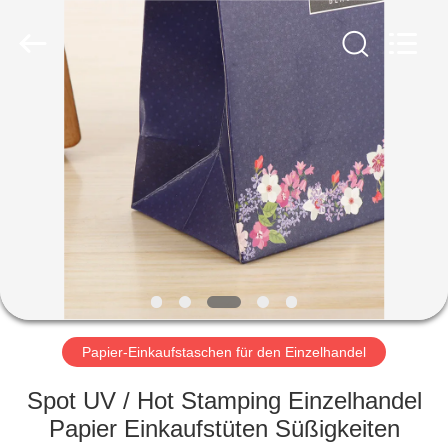
industrial
and
trading
co.,Ltd.
All
Rights
Reserved.
HAUS
PRODUKTE
ÜBER
UNS
FABRIK-
AUSFLUG
Papier-Einkaufstaschen für den Einzelhandel
Spot UV / Hot Stamping Einzelhandel
QUALITÄTSKONTROLLE
Papier Einkaufstüten Süßigkeiten